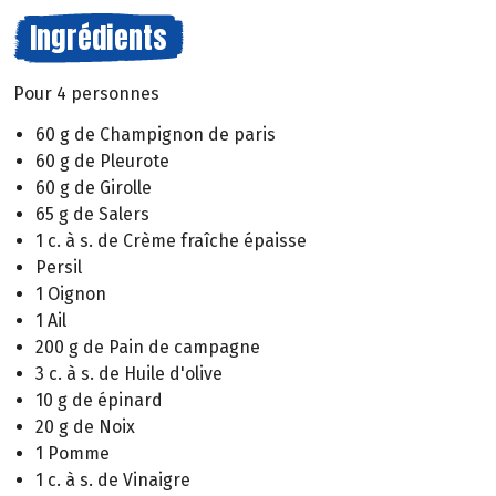
Ingrédients
Pour 4 personnes
60 g de Champignon de paris
60 g de Pleurote
60 g de Girolle
65 g de Salers
1 c. à s. de Crème fraîche épaisse
Persil
1 Oignon
1 Ail
200 g de Pain de campagne
3 c. à s. de Huile d'olive
10 g de épinard
20 g de Noix
1 Pomme
1 c. à s. de Vinaigre