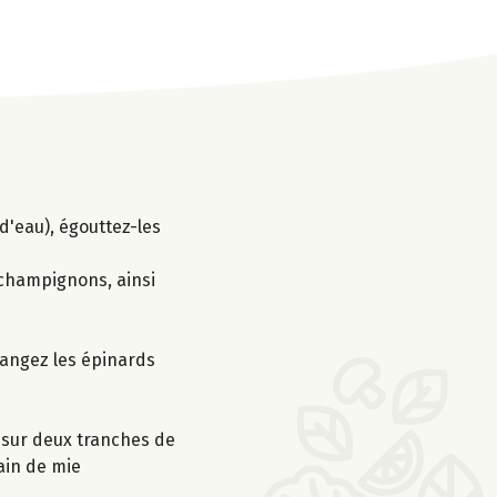
d'eau), égouttez-les
s champignons, ainsi
élangez les épinards
n sur deux tranches de
ain de mie