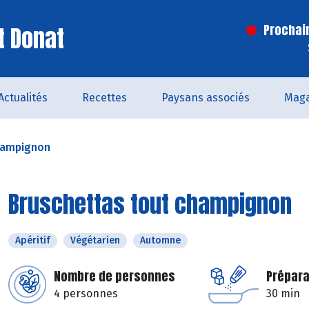
t Donat
Prochai
Actualités
Recettes
Paysans associés
Maga
hampignon
Bruschettas tout champignon
Apéritif
Végétarien
Automne
Nombre de personnes
Prépara
4 personnes
30 min