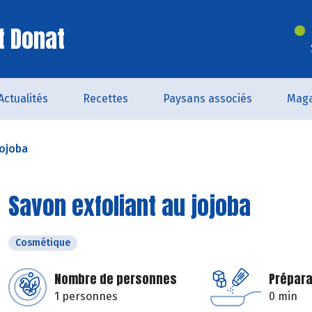
t Donat
Actualités
Recettes
Paysans associés
Maga
jojoba
Savon exfoliant au jojoba
Cosmétique
Nombre de personnes
Prépara
1 personnes
0 min