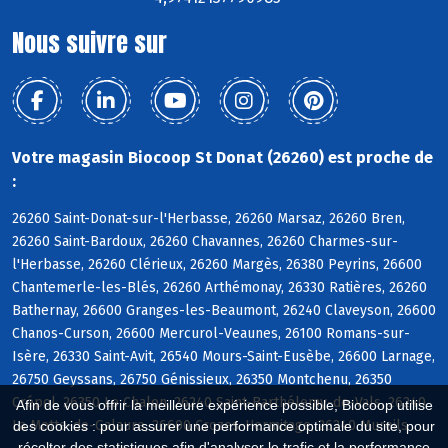
Nous suivre sur
Votre magasin Biocoop St Donat (26260) est proche de
:
26260 Saint-Donat-sur-l'Herbasse, 26260 Marsaz, 26260 Bren,
26260 Saint-Bardoux, 26260 Chavannes, 26260 Charmes-sur-
l'Herbasse, 26260 Clérieux, 26260 Margès, 26380 Peyrins, 26600
Chantemerle-les-Blés, 26260 Arthémonay, 26330 Ratières, 26260
Bathernay, 26600 Granges-les-Beaumont, 26240 Claveyson, 26600
Chanos-Curson, 26600 Mercurol-Veaunes, 26100 Romans-sur-
Isère, 26330 Saint-Avit, 26540 Mours-Saint-Eusèbe, 26600 Larnage,
26750 Geyssans, 26750 Génissieux, 26350 Montchenu, 26350
Crépol, 26350 Le Chalon, 26240 Saint-Barthélemy-de-Vals, 26240
Afin de vous offrir la meilleure expérience possible, Biocoop utilise
La Motte-de-Galaure, 26600 Crozes-Hermitage, 26240 Mureils
des cookies : pour assurer une performance optimale du site, pour
récolter des statistiques afin d'analyser le trafic et la performance