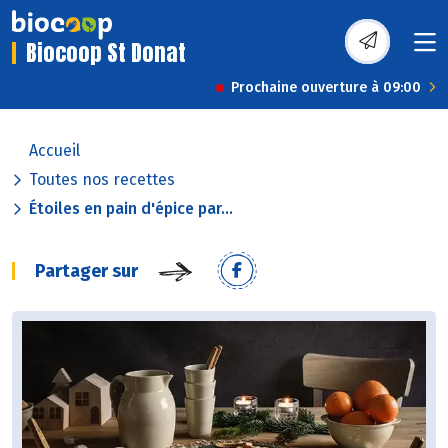
Biocoop St Donat
Prochaine ouverture à 09:00
Accueil
Toutes nos recettes
Étoiles en pain d'épice par...
Partager sur