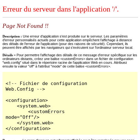
Erreur du serveur dans l'application '/'.
Page Not Found !!
Description :
Une erreur d'application s'est produite sur le serveur. Les paramètres
d'erreur personnalisés actuels pour cette application empêchent l'affichage à distance
des détails de l'erreur de l'application (pour des raisons de sécurité). Cependant, ils
peuvent être affichés par les navigateurs qui s'exécutent sur l'ordinateur serveur local.
Détails =
Pour permettre l'affichage des détails de ce message d'erreur spécifique sur les
ordinateurs distants, créez une balise <customErrors> dans un fichier de configuration
"web.config" situé dans le répertoire racine de l'application Web en cours. Attribuez
ensuite la valeur "off" à l'attribut "mode" de cette balise <customErrors>.
<!-- Fichier de configuration 
Web.Config -->

<configuration>

    <system.web>

        <customErrors 
mode="Off"/>

    </system.web>

</configuration>