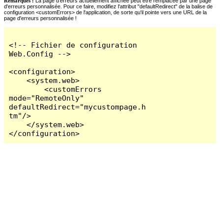
Remarques :
La page d'erreurs actuellement affichée peut être remplacée par une page
d'erreurs personnalisée. Pour ce faire, modifiez l'attribut "defaultRedirect" de la balise de
configuration <customErrors> de l'application, de sorte qu'il pointe vers une URL de la
page d'erreurs personnalisée !
<!-- Fichier de configuration 
Web.Config -->

<configuration>

    <system.web>

        <customErrors 
mode="RemoteOnly" 
defaultRedirect="mycustompage.h
tm"/>

    </system.web>

</configuration>