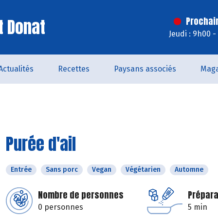
t Donat
Prochai
Jeudi : 9h00 
Actualités
Recettes
Paysans associés
Maga
Purée d'ail
Entrée
Sans porc
Vegan
Végétarien
Automne
Nombre de personnes
Prépara
0 personnes
5 min