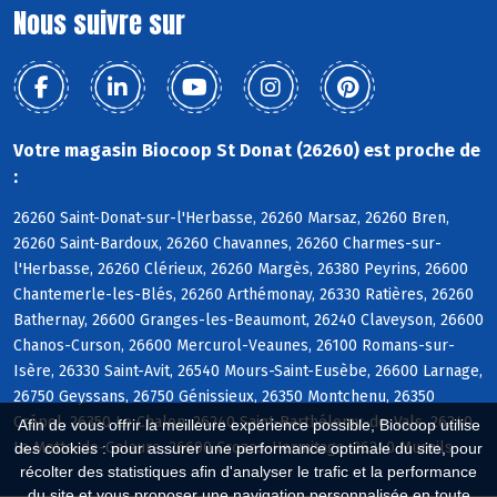
Nous suivre sur
Votre magasin Biocoop St Donat (26260) est proche de
:
26260 Saint-Donat-sur-l'Herbasse, 26260 Marsaz, 26260 Bren,
26260 Saint-Bardoux, 26260 Chavannes, 26260 Charmes-sur-
l'Herbasse, 26260 Clérieux, 26260 Margès, 26380 Peyrins, 26600
Chantemerle-les-Blés, 26260 Arthémonay, 26330 Ratières, 26260
Bathernay, 26600 Granges-les-Beaumont, 26240 Claveyson, 26600
Chanos-Curson, 26600 Mercurol-Veaunes, 26100 Romans-sur-
Isère, 26330 Saint-Avit, 26540 Mours-Saint-Eusèbe, 26600 Larnage,
26750 Geyssans, 26750 Génissieux, 26350 Montchenu, 26350
Crépol, 26350 Le Chalon, 26240 Saint-Barthélemy-de-Vals, 26240
Afin de vous offrir la meilleure expérience possible, Biocoop utilise
La Motte-de-Galaure, 26600 Crozes-Hermitage, 26240 Mureils
des cookies : pour assurer une performance optimale du site, pour
récolter des statistiques afin d'analyser le trafic et la performance
du site et vous proposer une navigation personnalisée en toute