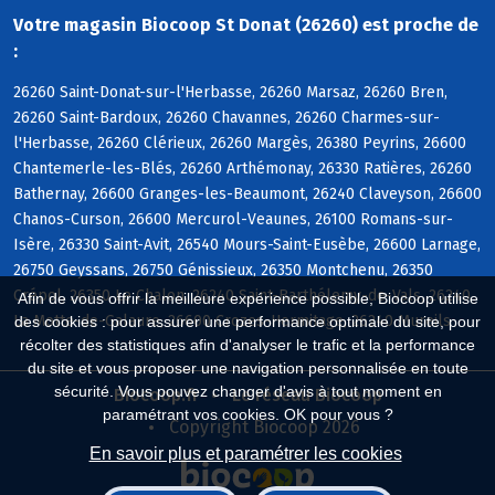
Votre magasin Biocoop St Donat (26260) est proche de
:
26260 Saint-Donat-sur-l'Herbasse, 26260 Marsaz, 26260 Bren,
26260 Saint-Bardoux, 26260 Chavannes, 26260 Charmes-sur-
l'Herbasse, 26260 Clérieux, 26260 Margès, 26380 Peyrins, 26600
Chantemerle-les-Blés, 26260 Arthémonay, 26330 Ratières, 26260
Bathernay, 26600 Granges-les-Beaumont, 26240 Claveyson, 26600
Chanos-Curson, 26600 Mercurol-Veaunes, 26100 Romans-sur-
Isère, 26330 Saint-Avit, 26540 Mours-Saint-Eusèbe, 26600 Larnage,
26750 Geyssans, 26750 Génissieux, 26350 Montchenu, 26350
Crépol, 26350 Le Chalon, 26240 Saint-Barthélemy-de-Vals, 26240
Afin de vous offrir la meilleure expérience possible, Biocoop utilise
La Motte-de-Galaure, 26600 Crozes-Hermitage, 26240 Mureils
des cookies : pour assurer une performance optimale du site, pour
récolter des statistiques afin d'analyser le trafic et la performance
du site et vous proposer une navigation personnalisée en toute
sécurité. Vous pouvez changer d'avis à tout moment en
Biocoop.fr
Le réseau Biocoop
paramétrant vos cookies. OK pour vous ?
Copyright Biocoop 2026
En savoir plus et paramétrer les cookies