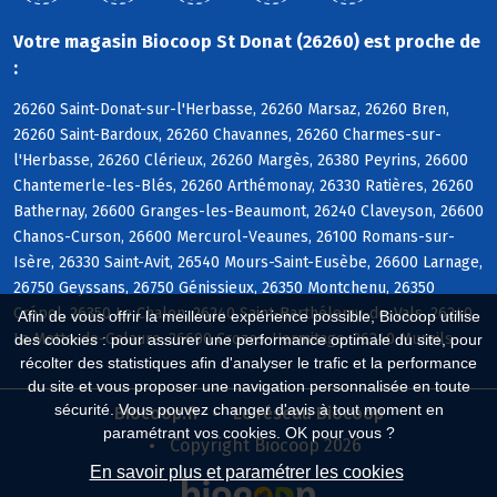
Votre magasin Biocoop St Donat (26260) est proche de
:
26260 Saint-Donat-sur-l'Herbasse, 26260 Marsaz, 26260 Bren,
26260 Saint-Bardoux, 26260 Chavannes, 26260 Charmes-sur-
l'Herbasse, 26260 Clérieux, 26260 Margès, 26380 Peyrins, 26600
Chantemerle-les-Blés, 26260 Arthémonay, 26330 Ratières, 26260
Bathernay, 26600 Granges-les-Beaumont, 26240 Claveyson, 26600
Chanos-Curson, 26600 Mercurol-Veaunes, 26100 Romans-sur-
Isère, 26330 Saint-Avit, 26540 Mours-Saint-Eusèbe, 26600 Larnage,
26750 Geyssans, 26750 Génissieux, 26350 Montchenu, 26350
Crépol, 26350 Le Chalon, 26240 Saint-Barthélemy-de-Vals, 26240
Afin de vous offrir la meilleure expérience possible, Biocoop utilise
La Motte-de-Galaure, 26600 Crozes-Hermitage, 26240 Mureils
des cookies : pour assurer une performance optimale du site, pour
récolter des statistiques afin d'analyser le trafic et la performance
du site et vous proposer une navigation personnalisée en toute
sécurité. Vous pouvez changer d'avis à tout moment en
Biocoop.fr
Le réseau Biocoop
paramétrant vos cookies. OK pour vous ?
Copyright Biocoop 2026
En savoir plus et paramétrer les cookies