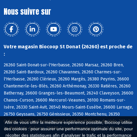
Nous suivre sur
Votre magasin Biocoop St Donat (26260) est proche de
:
26260 Saint-Donat-sur-l'Herbasse, 26260 Marsaz, 26260 Bren,
26260 Saint-Bardoux, 26260 Chavannes, 26260 Charmes-sur-
l'Herbasse, 26260 Clérieux, 26260 Margès, 26380 Peyrins, 26600
Chantemerle-les-Blés, 26260 Arthémonay, 26330 Ratières, 26260
Bathernay, 26600 Granges-les-Beaumont, 26240 Claveyson, 26600
Chanos-Curson, 26600 Mercurol-Veaunes, 26100 Romans-sur-
Isère, 26330 Saint-Avit, 26540 Mours-Saint-Eusèbe, 26600 Larnage,
26750 Geyssans, 26750 Génissieux, 26350 Montchenu, 26350
Crépol, 26350 Le Chalon, 26240 Saint-Barthélemy-de-Vals, 26240
Afin de vous offrir la meilleure expérience possible, Biocoop utilise
La Motte-de-Galaure, 26600 Crozes-Hermitage, 26240 Mureils
des cookies : pour assurer une performance optimale du site, pour
récolter des statistiques afin d'analyser le trafic et la performance