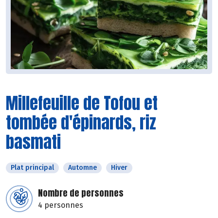
Millefeuille de Tofou et
tombée d'épinards, riz
basmati
Plat principal
Automne
Hiver
Nombre de personnes
4 personnes