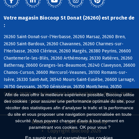
Votre magasin Biocoop St Donat (26260) est proche de
:
26260 Saint-Donat-sur-l'Herbasse, 26260 Marsaz, 26260 Bren,
26260 Saint-Bardoux, 26260 Chavannes, 26260 Charmes-sur-
l'Herbasse, 26260 Clérieux, 26260 Margès, 26380 Peyrins, 26600
Chantemerle-les-Blés, 26260 Arthémonay, 26330 Ratières, 26260
Bathernay, 26600 Granges-les-Beaumont, 26240 Claveyson, 26600
Chanos-Curson, 26600 Mercurol-Veaunes, 26100 Romans-sur-
Isère, 26330 Saint-Avit, 26540 Mours-Saint-Eusèbe, 26600 Larnage,
26750 Geyssans, 26750 Génissieux, 26350 Montchenu, 26350
Crépol, 26350 Le Chalon, 26240 Saint-Barthélemy-de-Vals, 26240
Afin de vous offrir la meilleure expérience possible, Biocoop utilise
La Motte-de-Galaure, 26600 Crozes-Hermitage, 26240 Mureils
des cookies : pour assurer une performance optimale du site, pour
récolter des statistiques afin d'analyser le trafic et la performance
du site et vous proposer une navigation personnalisée en toute
sécurité. Vous pouvez changer d'avis à tout moment en
Biocoop.fr
Le réseau Biocoop
paramétrant vos cookies. OK pour vous ?
Copyright Biocoop 2026
En savoir plus et paramétrer les cookies