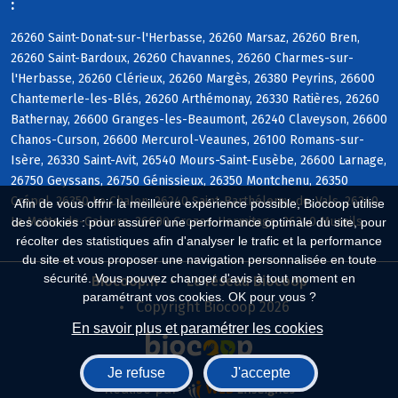
:
26260 Saint-Donat-sur-l'Herbasse, 26260 Marsaz, 26260 Bren,
26260 Saint-Bardoux, 26260 Chavannes, 26260 Charmes-sur-
l'Herbasse, 26260 Clérieux, 26260 Margès, 26380 Peyrins, 26600
Chantemerle-les-Blés, 26260 Arthémonay, 26330 Ratières, 26260
Bathernay, 26600 Granges-les-Beaumont, 26240 Claveyson, 26600
Chanos-Curson, 26600 Mercurol-Veaunes, 26100 Romans-sur-
Isère, 26330 Saint-Avit, 26540 Mours-Saint-Eusèbe, 26600 Larnage,
26750 Geyssans, 26750 Génissieux, 26350 Montchenu, 26350
Crépol, 26350 Le Chalon, 26240 Saint-Barthélemy-de-Vals, 26240
Afin de vous offrir la meilleure expérience possible, Biocoop utilise
La Motte-de-Galaure, 26600 Crozes-Hermitage, 26240 Mureils
des cookies : pour assurer une performance optimale du site, pour
récolter des statistiques afin d'analyser le trafic et la performance
du site et vous proposer une navigation personnalisée en toute
sécurité. Vous pouvez changer d'avis à tout moment en
Biocoop.fr
Le réseau Biocoop
paramétrant vos cookies. OK pour vous ?
Copyright Biocoop 2026
En savoir plus et paramétrer les cookies
Je refuse
J'accepte
Réalisé par