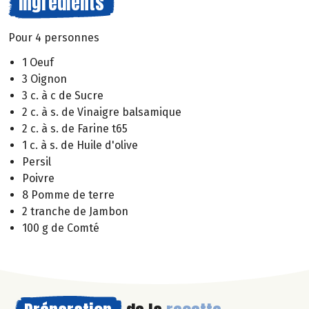
Ingrédients
Pour 4 personnes
1 Oeuf
3 Oignon
3 c. à c de Sucre
2 c. à s. de Vinaigre balsamique
2 c. à s. de Farine t65
1 c. à s. de Huile d'olive
Persil
Poivre
8 Pomme de terre
2 tranche de Jambon
100 g de Comté