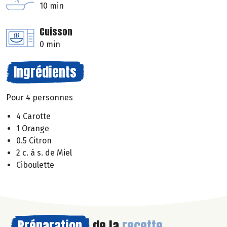
10 min
Cuisson
0 min
Ingrédients
Pour 4 personnes
4 Carotte
1 Orange
0.5 Citron
2 c. à s. de Miel
Ciboulette
Préparation
de la
recette