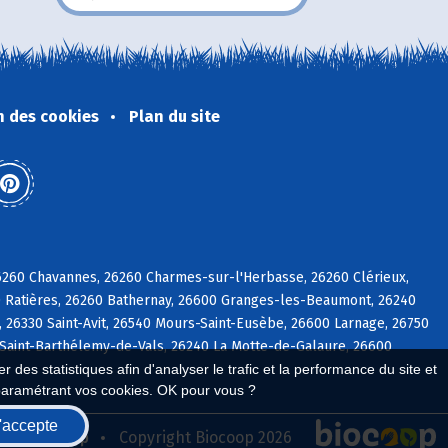
n des cookies
Plan du site
26260 Chavannes, 26260 Charmes-sur-l'Herbasse, 26260 Clérieux,
 Ratières, 26260 Bathernay, 26600 Granges-les-Beaumont, 26240
26330 Saint-Avit, 26540 Mours-Saint-Eusèbe, 26600 Larnage, 26750
 Saint-Barthélemy-de-Vals, 26240 La Motte-de-Galaure, 26600
 des statistiques afin d'analyser le trafic et la performance du site et
paramétrant vos cookies. OK pour vous ?
'accepte
seau Biocoop
Copyright Biocoop 2026