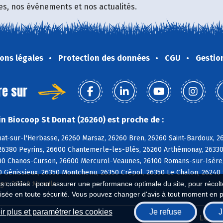
fres, nos événements et nos actualités.
ons légales
Protection des données
CGU
Gestio
re sur
n Biocoop St Donat (26260) est proche de :
nat-sur-l'Herbasse, 26260 Marsaz, 26260 Bren, 26260 Saint-Bardoux, 
26380 Peyrins, 26600 Chantemerle-les-Blés, 26260 Arthémonay, 26330
00 Chanos-Curson, 26600 Mercurol-Veaunes, 26100 Romans-sur-Isère, 
0 Génissieux, 26350 Montchenu, 26350 Crépol, 26350 Le Chalon, 26240
ge, 26240 Mureils
es cookies : pour assurer une performance optimale du site, pour récolter
isée en toute sécurité. Vous pouvez changer d'avis à tout moment en 
r plus et paramétrer les cookies
Je refuse
J
Biocoop.fr
Le ré