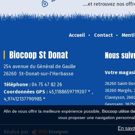
....et retrouvez nos of
Accueil
Contact
Menti
Biocoop St Donat
Nous suiv
254 avenue du Général de Gaulle
Votre magasi
26260 St-Donat-sur-l'Herbasse
26260 Saint-Do
Téléphone :
04 75 47 82 26
26260 Margès, 
Coordonnées GPS :
45,1188659719207 ° ,
Claveyson, 266
4,97412137790985 °
Geyssans, 2675
Crozes-Hermita
Afin de vous offrir la meilleure expérience possible, Biocoop utilise d
vous proposer une navigation personnal
En savoi
Réalisé par