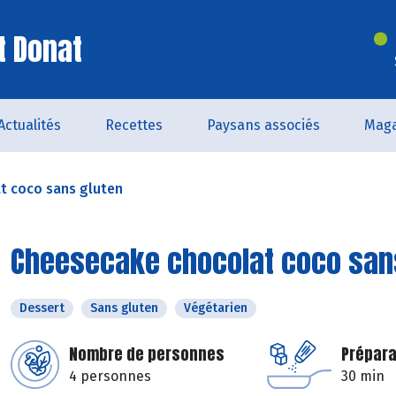
t Donat
Actualités
Recettes
Paysans associés
Maga
t coco sans gluten
Cheesecake chocolat coco san
Dessert
Sans gluten
Végétarien
Nombre de personnes
Prépara
4 personnes
30 min