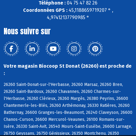
Téléphone :
04 75 47 82 26
Coordonnées GPS :
45,1188659719207 ° ,
4,97412137790985 °
Nous suivre sur
Votre magasin Biocoop St Donat (26260) est proche de
:
26260 Saint-Donat-sur-l'Herbasse, 26260 Marsaz, 26260 Bren,
26260 Saint-Bardoux, 26260 Chavannes, 26260 Charmes-sur-
l'Herbasse, 26260 Clérieux, 26260 Margès, 26380 Peyrins, 26600
Chantemerle-les-Blés, 26260 Arthémonay, 26330 Ratières, 26260
Bathernay, 26600 Granges-les-Beaumont, 26240 Claveyson, 26600
Chanos-Curson, 26600 Mercurol-Veaunes, 26100 Romans-sur-
Isère, 26330 Saint-Avit, 26540 Mours-Saint-Eusèbe, 26600 Larnage,
26750 Geyssans, 26750 Génissieux, 26350 Montchenu, 26350