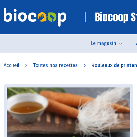
Biocoop S
Le magasin
Accueil
Toutes nos recettes
Rouleaux de printem