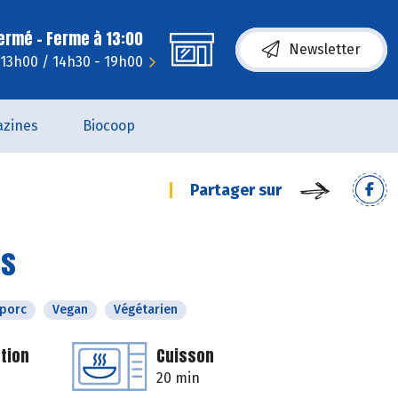
fermé - Ferme à 13:00
Newsletter
- 13h00 / 14h30 - 19h00
zines
Biocoop
Partager sur
is
 porc
Vegan
Végétarien
tion
Cuisson
20 min