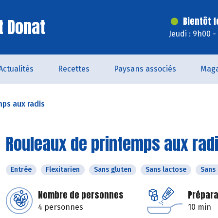
t Donat
Bientôt 
Jeudi : 9h00 
Actualités
Recettes
Paysans associés
Maga
ps aux radis
Rouleaux de printemps aux rad
Entrée
Flexitarien
Sans gluten
Sans lactose
Sans
Nombre de personnes
Prépara
4 personnes
10 min