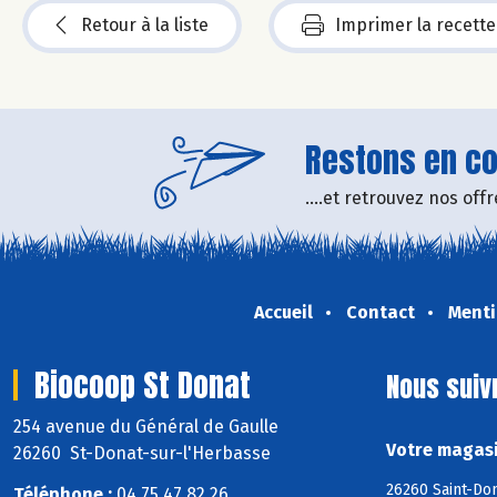
Retour à la liste
Imprimer la recette
Restons en con
....et retrouvez nos of
Accueil
Contact
Menti
Biocoop St Donat
Nous suiv
254 avenue du Général de Gaulle
Votre magasi
26260 St-Donat-sur-l'Herbasse
26260 Saint-Do
Téléphone :
04 75 47 82 26