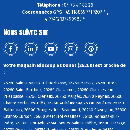
Téléphone :
04 75 47 82 26
Coordonnées GPS :
45,1188659719207 ° ,
4,97412137790985 °
Nous suivre sur
Votre magasin Biocoop St Donat (26260) est proche de
:
26260 Saint-Donat-sur-l'Herbasse, 26260 Marsaz, 26260 Bren,
26260 Saint-Bardoux, 26260 Chavannes, 26260 Charmes-sur-
l'Herbasse, 26260 Clérieux, 26260 Margès, 26380 Peyrins, 26600
Chantemerle-les-Blés, 26260 Arthémonay, 26330 Ratières, 26260
Bathernay, 26600 Granges-les-Beaumont, 26240 Claveyson, 26600
Chanos-Curson, 26600 Mercurol-Veaunes, 26100 Romans-sur-
Isère, 26330 Saint-Avit, 26540 Mours-Saint-Eusèbe, 26600 Larnage,
26750 Geyssans, 26750 Génissieux, 26350 Montchenu, 26350