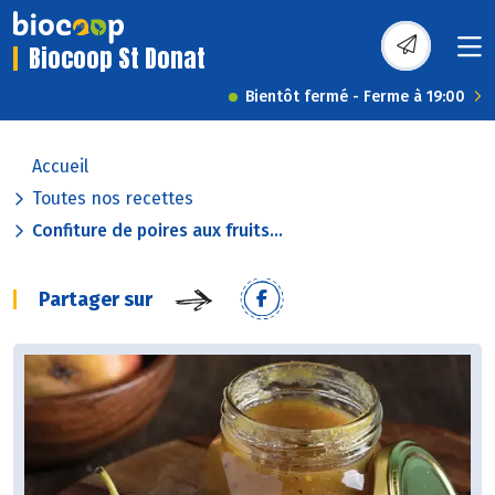
Biocoop St Donat
Bientôt fermé - Ferme à 19:00
Accueil
Toutes nos recettes
Confiture de poires aux fruits...
Partager sur