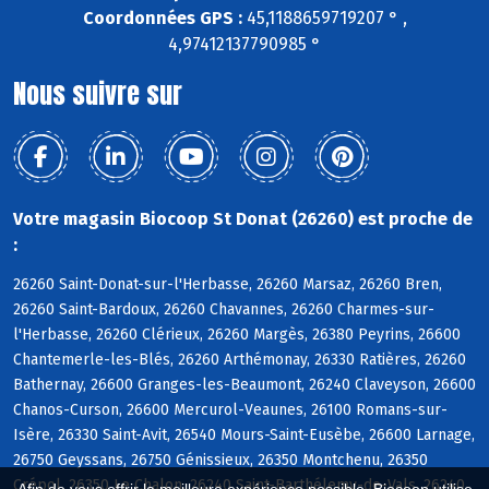
Coordonnées GPS :
45,1188659719207 ° ,
4,97412137790985 °
Nous suivre sur
Votre magasin Biocoop St Donat (26260) est proche de
:
26260 Saint-Donat-sur-l'Herbasse, 26260 Marsaz, 26260 Bren,
26260 Saint-Bardoux, 26260 Chavannes, 26260 Charmes-sur-
l'Herbasse, 26260 Clérieux, 26260 Margès, 26380 Peyrins, 26600
Chantemerle-les-Blés, 26260 Arthémonay, 26330 Ratières, 26260
Bathernay, 26600 Granges-les-Beaumont, 26240 Claveyson, 26600
Chanos-Curson, 26600 Mercurol-Veaunes, 26100 Romans-sur-
Isère, 26330 Saint-Avit, 26540 Mours-Saint-Eusèbe, 26600 Larnage,
26750 Geyssans, 26750 Génissieux, 26350 Montchenu, 26350
Crépol, 26350 Le Chalon, 26240 Saint-Barthélemy-de-Vals, 26240