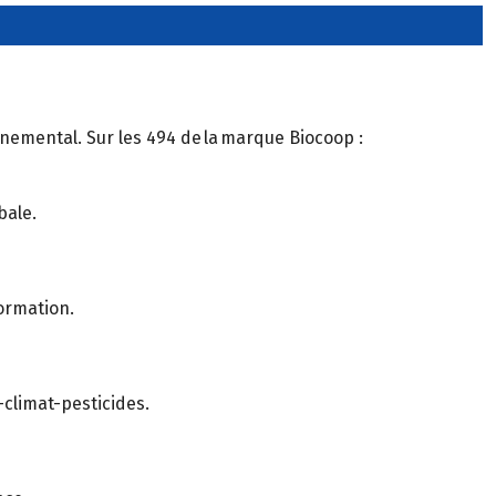
nnemental. Sur les 494 de la marque Biocoop :
bale.
formation.
-climat-pesticides.