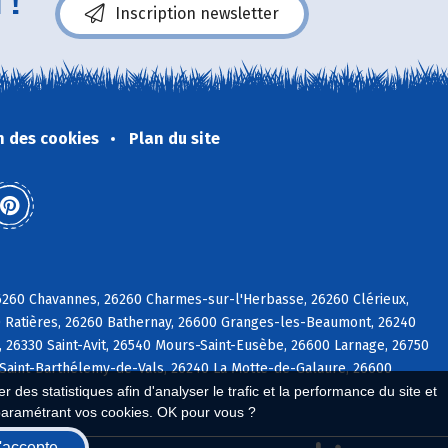
 !
Inscription newsletter
n des cookies
Plan du site
26260 Chavannes, 26260 Charmes-sur-l'Herbasse, 26260 Clérieux,
 Ratières, 26260 Bathernay, 26600 Granges-les-Beaumont, 26240
26330 Saint-Avit, 26540 Mours-Saint-Eusèbe, 26600 Larnage, 26750
 Saint-Barthélemy-de-Vals, 26240 La Motte-de-Galaure, 26600
 des statistiques afin d'analyser le trafic et la performance du site et
paramétrant vos cookies. OK pour vous ?
'accepte