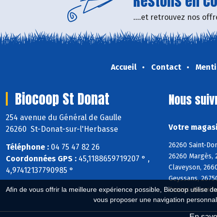
Restons en con
....et retrouvez nos of
Accueil
Contact
Menti
Biocoop St Donat
Nous suiv
254 avenue du Général de Gaulle
Votre magasi
26260 St-Donat-sur-l'Herbasse
26260 Saint-Do
Téléphone :
04 75 47 82 26
26260 Margès, 
Coordonnées GPS :
45,1188659719207 ° ,
Claveyson, 266
4,97412137790985 °
Geyssans, 2675
Afin de vous offrir la meilleure expérience possible, Biocoop utilise d
Crozes-Hermita
vous proposer une navigation personnal
En savoi