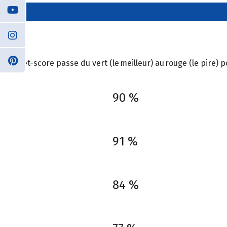
Vert, c'est vert !
Planet-score passe du vert (le meilleur) au rouge (le pire)
90 %
91 %
84 %