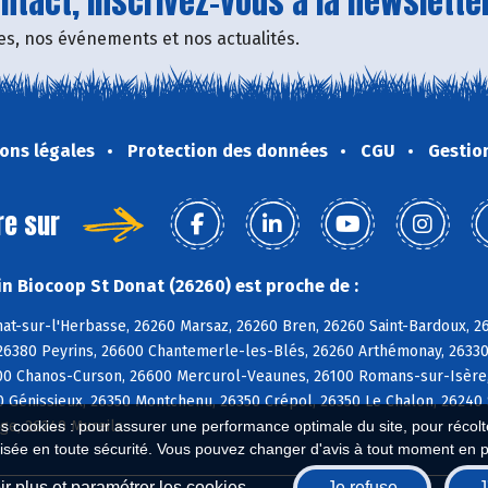
tact, inscrivez-vous à la newsletter
fres, nos événements et nos actualités.
ons légales
Protection des données
CGU
Gestio
re sur
n Biocoop St Donat (26260) est proche de :
nat-sur-l'Herbasse, 26260 Marsaz, 26260 Bren, 26260 Saint-Bardoux, 
26380 Peyrins, 26600 Chantemerle-les-Blés, 26260 Arthémonay, 26330
00 Chanos-Curson, 26600 Mercurol-Veaunes, 26100 Romans-sur-Isère, 
0 Génissieux, 26350 Montchenu, 26350 Crépol, 26350 Le Chalon, 26240
es cookies : pour assurer une performance optimale du site, pour récolter
ge, 26240 Mureils
isée en toute sécurité. Vous pouvez changer d'avis à tout moment en 
r plus et paramétrer les cookies
Je refuse
J