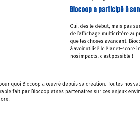
Biocoop a participé à son
Oui, dès le début, mais pas s
de l’affichage multicritère aup
que les choses avancent. Bioco
à avoir utilisé le Planet-score
nos impacts, c’est possible !
pour quoi Biocoop a œuvré depuis sa création. Toutes nos va
rable fait par Biocoop et ses partenaires sur ces enjeux env
core.