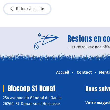
Retour à la liste
Restons en con
....et retrouvez nos of
Accueil
Contact
Menti
Biocoop St Donat
Nous suiv
254 avenue du Général de Gaulle
Votre magasi
26260 St-Donat-sur-l'Herbasse