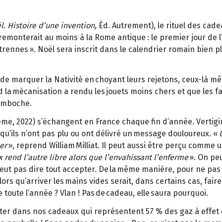
. Histoire d’une invention,
Éd. Autrement), le rituel des cade
emonterait au moins à la Rome antique : le premier jour de l’a
ennes ». Noël sera inscrit dans le calendrier romain bien plu
de de marquer la Nativité en choyant leurs rejetons, ceux-là 
 la mécanisation a rendu les jouets moins chers et que les f
bamboche.
Ademe, 2022) s’échangent en France chaque fin d’année. Vertig
 qu’ils n’ont pas plu ou ont délivré un message douloureux. «
er
», reprend William Milliat. Il peut aussi être perçu comme un
rend l’autre libre alors que l’envahissant l’enferme
». On peu
eut pas dire tout accepter. De la même manière, pour ne pas 
Alors qu’arriver les mains vides serait, dans certains cas, fair
 toute l’année ? Vlan ! Pas de cadeau, elle saura pourquoi.
ter dans nos cadeaux qui représentent 57 % des gaz à effet 