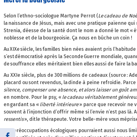
Selon l’ethno-sociologue Martyne Perrot (
Le cadeau de Noël
la naissance de Jésus, mais avec une pratique païenne qui r
Strenia, déesse de la santé dont le nom a donné le mot « étr
noblesse et de la bourgeoisie. Ça nous en bûche un coin !
Au XIXe siècle, les familles bien nées avaient pris l’habitu
s’est démocratisé après la Seconde Guerre mondiale, quand
de souffrance elles méritaient bien elles aussi de faire la 
Au XXIe siècle, plus de 300 millions de cadeaux (source : 
placard ou sont revendus, la dinde à peine refroidie. Parce
silence, compenser une absence, et alors laisser un goût am
en nombre. Pour le psy, «
le cadeau véritablement généreux 
en gardant sa «
liberté intérieure
» parce que recevoir ne v
souvent à l’injonction d’offrir même si l’envie n’est pas là. 
ressentis
», dit le thérapeute. Votre belle-mère vous méprise
Des préoccupations écologiques pourraient aussi nous limi