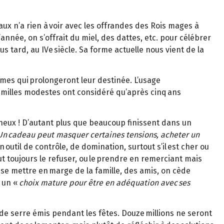
aux n’a rien à voir avec les offrandes des Rois mages à
nnée, on s’offrait du miel, des dattes, etc. pour célébrer
s tard, au IVe siècle. Sa forme actuelle nous vient de la
mêmes qui prolongeront leur destinée. L’usage
amilles modestes ont considéré qu’après cinq ans
ineux ! D’autant plus que beaucoup finissent dans un
Un cadeau peut masquer certaines tensions, acheter un
 outil de contrôle, de domination, surtout s’il est cher ou
t toujours le refuser, ou le prendre en remerciant mais
se mettre en marge de la famille, des amis, on cède
e un «
choix mature pour être en adéquation avec ses
de serre émis pendant les fêtes. Douze millions ne seront