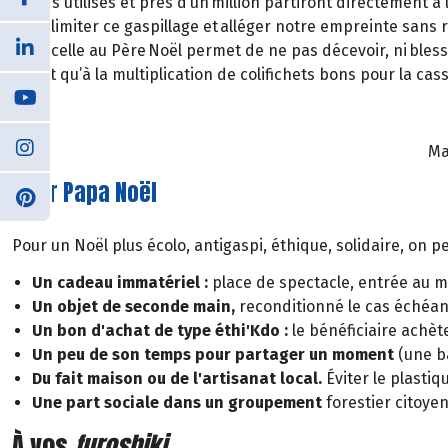
jamais utilisés et près d’un million partiront directement à
pour limiter ce gaspillage et alléger notre empreinte sans r
liste, celle au Père Noël permet de ne pas décevoir, ni bless
plutôt qu’à la multiplication de colifichets bons pour la c
Ma
Alter Papa Noël
Pour un Noël plus écolo, antigaspi, éthique, solidaire, on peu
Un cadeau immatériel :
place de spectacle, entrée au mu
Un objet de seconde main,
reconditionné le cas échéan
Un bon d'achat de type éthi'Kdo :
le bénéficiaire achèt
Un peu de son temps pour partager un moment
(une ba
Du fait maison ou de l'artisanat local.
Éviter le plastiqu
Une part sociale dans un groupement
forestier citoye
À vos
furoshiki