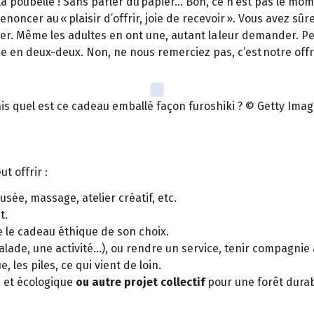
 la poubelle ! Sans parler du papier… Bon, ce n’est pas le mom
enoncer au « plaisir d’offrir, joie de recevoir ». Vous avez sû
er. Même les adultes en ont une, autant la leur demander. Pense
asse en deux-deux. Non, ne nous remerciez pas, c’est notre of
is quel est ce cadeau emballé façon furoshiki ? © Getty Imag
t offrir :
sée, massage, atelier créatif, etc.
t.
e le cadeau éthique de son choix.
lade, une activité...), ou rendre un service, tenir compagnie
e, les piles, ce qui vient de loin.
n et écologique
ou autre projet collectif
pour une forêt durable