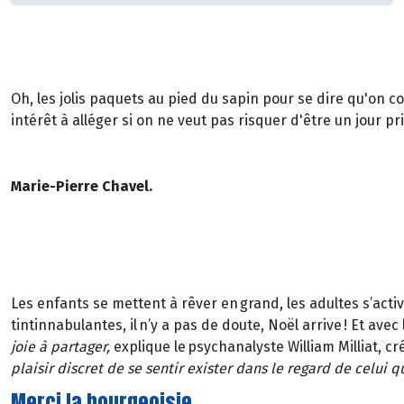
Oh, les jolis paquets au pied du sapin pour se dire qu'on c
intérêt à alléger si on ne veut pas risquer d'être un jour p
Marie-Pierre Chavel.
Les enfants se mettent à rêver en grand, les adultes s’acti
tintinnabulantes, il n’y a pas de doute, Noël arrive ! Et ave
joie à partager,
explique le psychanalyste William Milliat, cr
plaisir discret de se sentir exister dans le regard de celui qu
Merci la bourgeoisie