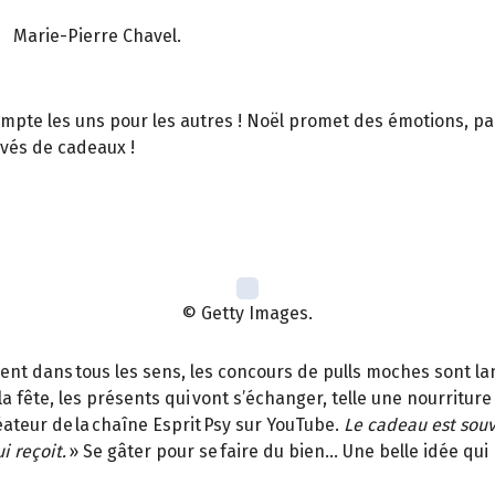
Marie-Pierre Chavel.
ompte les uns pour les autres ! Noël promet des émotions, parf
rivés de cadeaux !
© Getty Images.
vent dans tous les sens, les concours de pulls moches sont la
c la fête, les présents qui vont s’échanger, telle une nourritur
éateur de la chaîne Esprit Psy sur YouTube.
Le cadeau est souv
i reçoit.
» Se gâter pour se faire du bien… Une belle idée qu