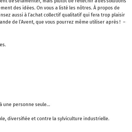
ent de se lamenter, mais plutôt de réfléchir à des solutions
rement des idées. On vous a listé les nôtres. À propos de
z aussi à l’achat collectif qualitatif qui fera trop plaisir
frande de l’Avent, que vous pourrez même utiliser après ! –
es.
 à une personne seule...
, diversifiée et contre la sylviculture industrielle.