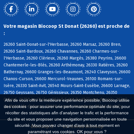
Votre magasin Biocoop St Donat (26260) est proche de
:
26260 Saint-Donat-sur-l'Herbasse, 26260 Marsaz, 26260 Bren,
26260 Saint-Bardoux, 26260 Chavannes, 26260 Charmes-sur-
l'Herbasse, 26260 Clérieux, 26260 Margès, 26380 Peyrins, 26600
Chantemerle-les-Blés, 26260 Arthémonay, 26330 Ratières, 26260
Bathernay, 26600 Granges-les-Beaumont, 26240 Claveyson, 26600
Chanos-Curson, 26600 Mercurol-Veaunes, 26100 Romans-sur-
Isère, 26330 Saint-Avit, 26540 Mours-Saint-Eusèbe, 26600 Larnage,
26750 Geyssans, 26750 Génissieux, 26350 Montchenu, 26350
Crépol, 26350 Le Chalon, 26240 Saint-Barthélemy-de-Vals, 26240
Afin de vous offrir la meilleure expérience possible, Biocoop utilise
La Motte-de-Galaure, 26600 Crozes-Hermitage, 26240 Mureils
des cookies : pour assurer une performance optimale du site, pour
récolter des statistiques afin d'analyser le trafic et la performance
du site et vous proposer une navigation personnalisée en toute
sécurité. Vous pouvez changer d'avis à tout moment en
Biocoop.fr
Le réseau Biocoop
paramétrant vos cookies. OK pour vous ?