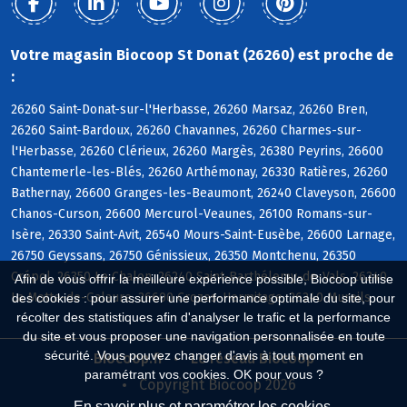
Votre magasin Biocoop St Donat (26260) est proche de
:
26260 Saint-Donat-sur-l'Herbasse, 26260 Marsaz, 26260 Bren,
26260 Saint-Bardoux, 26260 Chavannes, 26260 Charmes-sur-
l'Herbasse, 26260 Clérieux, 26260 Margès, 26380 Peyrins, 26600
Chantemerle-les-Blés, 26260 Arthémonay, 26330 Ratières, 26260
Bathernay, 26600 Granges-les-Beaumont, 26240 Claveyson, 26600
Chanos-Curson, 26600 Mercurol-Veaunes, 26100 Romans-sur-
Isère, 26330 Saint-Avit, 26540 Mours-Saint-Eusèbe, 26600 Larnage,
26750 Geyssans, 26750 Génissieux, 26350 Montchenu, 26350
Crépol, 26350 Le Chalon, 26240 Saint-Barthélemy-de-Vals, 26240
Afin de vous offrir la meilleure expérience possible, Biocoop utilise
La Motte-de-Galaure, 26600 Crozes-Hermitage, 26240 Mureils
des cookies : pour assurer une performance optimale du site, pour
récolter des statistiques afin d'analyser le trafic et la performance
du site et vous proposer une navigation personnalisée en toute
sécurité. Vous pouvez changer d'avis à tout moment en
Biocoop.fr
Le réseau Biocoop
paramétrant vos cookies. OK pour vous ?
Copyright Biocoop 2026
En savoir plus et paramétrer les cookies