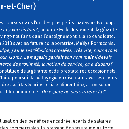
r-et-Cher)
ses courses dans l‘un des plus petits magasins Biocoop.
je m‘y verrais bien
", raconte-t-elle. Justement, la gérante
s vingt-neuf ans dans l‘enseignement, Claire candidate.
 2018 avec sa future collaboratrice, Maïlys Porracchia.
quipe, j‘aime les réflexions croisées. Très vite, nous avons
pour 120 m2. Le magasin gardait son nom mais il devait
merce de proximité, la notion de service, ça a du sens !
"
onstituée de la gérante et de prestataires occasionnels.
Claire poursuit la pédagogie en discutant avec les clients
ntéresse à la sécurité sociale alimentaire, à la mise en
. Et le commerce ? "
On espère ne pas s‘arrêter là !
"
utilisation des bénéfices encadrée, écarts de salaires
iétés commerciales, la pression financière moins forte.