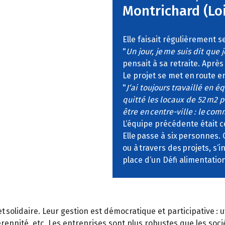
Montrichard (Loi
Elle faisait régulièrement 
"
Un jour, je me suis dit que 
pensait à sa retraite. Aprè
Le projet se met en route en
"
J‘ai toujours travaillé en é
quitté les locaux de 52 m2 
être en centre-ville : le com
L‘équipe précédente était c
Elle passe à six personnes. 
ou à travers des projets, s‘i
place d‘un Défi alimentation
t solidaire. Leur gestion est démocratique et participative : 
érennité, etc. Les entreprises sont plus robustes que les soc