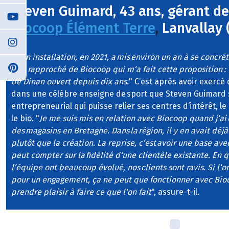
Steven Guimard, 43 ans, gérant de
Biocoop Élément Terre
,
Lanvallay 
"
Mon installation, en 2021, a mis environ un an à se concrét
suis rapproché de Biocoop qui m‘a fait cette proposition 
de Dinan ouvert depuis dix ans.
" C‘est après avoir exercé
dans une célèbre enseigne de sport que Steven Guimard 
entrepreneurial qui puisse relier ses centres d‘intérêt, l
le bio. "
Je me suis mis en relation avec Biocoop quand j‘ai
des magasins en Bretagne. Dans la région, il y en avait déj
plutôt que la création. La reprise, c‘est avoir une base av
peut compter sur la fidélité d‘une clientèle existante. En 
l‘équipe ont beaucoup évolué, nos clients sont ravis. Si l‘o
pour un engagement, ça ne peut que fonctionner avec Bioc
prendre plaisir à faire ce que l‘on fait
", assure-t-il.