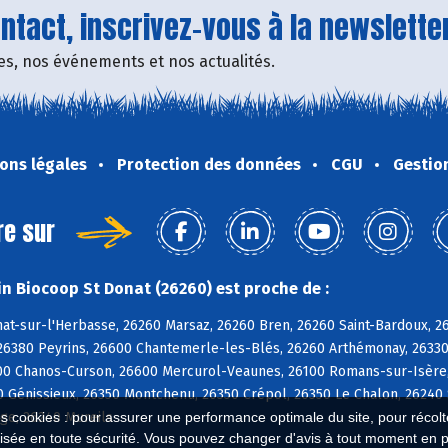
tact, inscrivez-vous à la newsletter
fres, nos événements et nos actualités.
ons légales
Protection des données
CGU
Gestio
re sur
n Biocoop St Donat (26260) est proche de :
nat-sur-l'Herbasse, 26260 Marsaz, 26260 Bren, 26260 Saint-Bardoux, 
26380 Peyrins, 26600 Chantemerle-les-Blés, 26260 Arthémonay, 26330
00 Chanos-Curson, 26600 Mercurol-Veaunes, 26100 Romans-sur-Isère, 
0 Génissieux, 26350 Montchenu, 26350 Crépol, 26350 Le Chalon, 26240
ge, 26240 Mureils
es cookies : pour assurer une performance optimale du site, pour récolter
isée en toute sécurité. Vous pouvez changer d'avis à tout moment en 