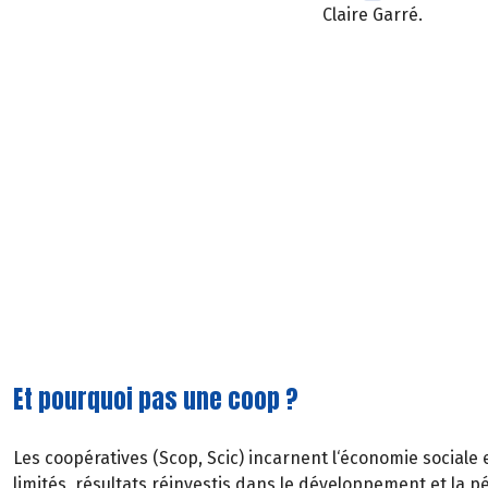
Claire Garré.
Et pourquoi pas une coop ?
Les coopératives (Scop, Scic) incarnent l‘économie sociale e
limités, résultats réinvestis dans le développement et la p