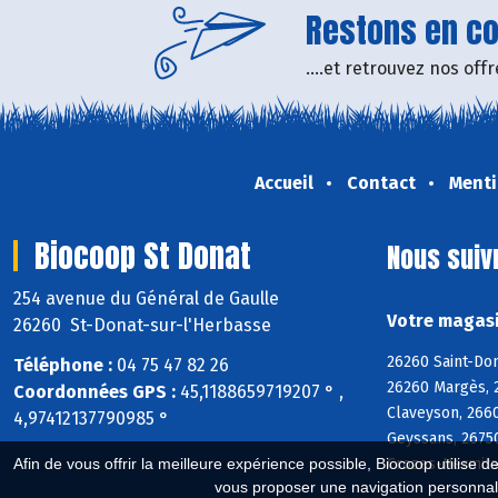
Restons en con
....et retrouvez nos of
Accueil
Contact
Menti
Biocoop St Donat
Nous suiv
254 avenue du Général de Gaulle
Votre magasi
26260 St-Donat-sur-l'Herbasse
26260 Saint-Do
Téléphone :
04 75 47 82 26
26260 Margès, 
Coordonnées GPS :
45,1188659719207 ° ,
Claveyson, 266
4,97412137790985 °
Geyssans, 2675
Crozes-Hermita
Afin de vous offrir la meilleure expérience possible, Biocoop utilise d
vous proposer une navigation personnal