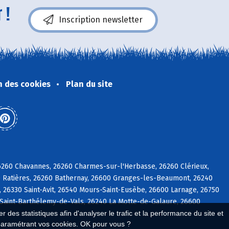
 !
Inscription newsletter
n des cookies
Plan du site
26260 Chavannes, 26260 Charmes-sur-l'Herbasse, 26260 Clérieux,
 Ratières, 26260 Bathernay, 26600 Granges-les-Beaumont, 26240
26330 Saint-Avit, 26540 Mours-Saint-Eusèbe, 26600 Larnage, 26750
 Saint-Barthélemy-de-Vals, 26240 La Motte-de-Galaure, 26600
 des statistiques afin d'analyser le trafic et la performance du site et
paramétrant vos cookies. OK pour vous ?