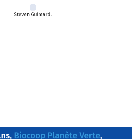
Steven Guimard.
ans,
Biocoop Planète Verte
,