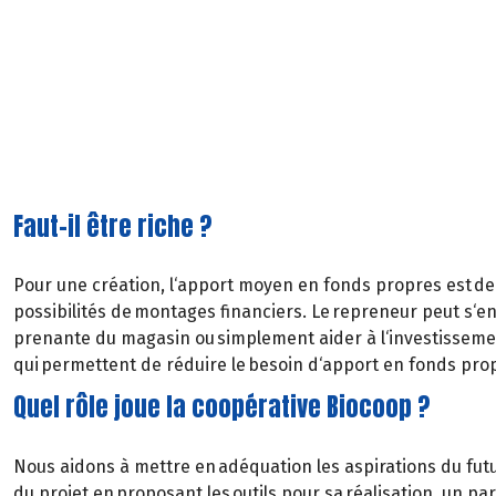
Faut-il être riche ?
Pour une création, l‘apport moyen en fonds propres est de 80
possibilités de montages financiers. Le repreneur peut s‘ent
prenante du magasin ou simplement aider à l‘investissement 
qui permettent de réduire le besoin d‘apport en fonds pro
Quel rôle joue la coopérative Biocoop ?
Nous aidons à mettre en adéquation les aspirations du futur
du projet en proposant les outils pour sa réalisation, un p