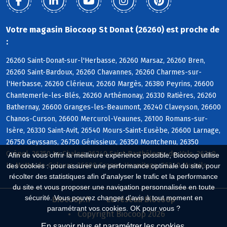
Votre magasin Biocoop St Donat (26260) est proche de
:
26260 Saint-Donat-sur-l'Herbasse, 26260 Marsaz, 26260 Bren,
26260 Saint-Bardoux, 26260 Chavannes, 26260 Charmes-sur-
l'Herbasse, 26260 Clérieux, 26260 Margès, 26380 Peyrins, 26600
Chantemerle-les-Blés, 26260 Arthémonay, 26330 Ratières, 26260
Bathernay, 26600 Granges-les-Beaumont, 26240 Claveyson, 26600
Chanos-Curson, 26600 Mercurol-Veaunes, 26100 Romans-sur-
Isère, 26330 Saint-Avit, 26540 Mours-Saint-Eusèbe, 26600 Larnage,
26750 Geyssans, 26750 Génissieux, 26350 Montchenu, 26350
Crépol, 26350 Le Chalon, 26240 Saint-Barthélemy-de-Vals, 26240
Afin de vous offrir la meilleure expérience possible, Biocoop utilise
La Motte-de-Galaure, 26600 Crozes-Hermitage, 26240 Mureils
des cookies : pour assurer une performance optimale du site, pour
récolter des statistiques afin d'analyser le trafic et la performance
du site et vous proposer une navigation personnalisée en toute
sécurité. Vous pouvez changer d'avis à tout moment en
Biocoop.fr
Le réseau Biocoop
paramétrant vos cookies. OK pour vous ?
Copyright Biocoop 2026
En savoir plus et paramétrer les cookies